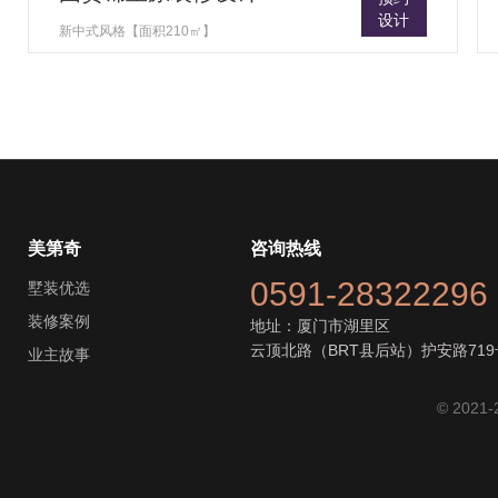
设计
新中式风格【面积210㎡】
美第奇
咨询热线
0591-28322296
墅装优选
装修案例
地址：厦门市湖里区
云顶北路（BRT县后站）护安路719
业主故事
© 2021-