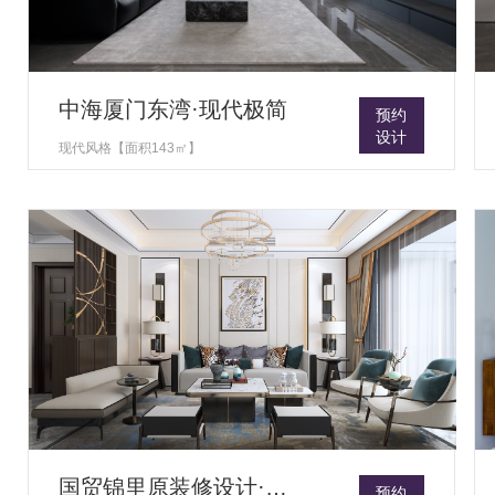
中海厦门东湾·现代极简
预约
设计
现代风格【面积143㎡】
国贸锦里原装修设计·心灵庇护所
预约