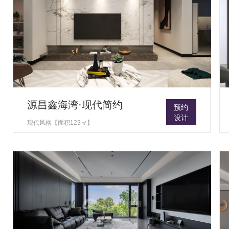
源昌鑫海湾·现代简约
预约
设计
现代风格【面积123㎡】