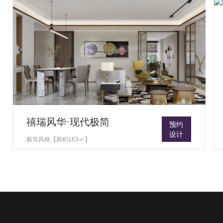
禧瑞风华·现代极简
预约
设计
极简风格【面积163㎡】