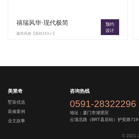
禧瑞风华·现代极简
预约
设计
极简风格【面积163㎡】
美第奇
咨询热线
0591-28322296
墅装优选
装修案例
地址：厦门市湖里区
云顶北路（BRT县后站）护安路719
业主故事
© 2021-