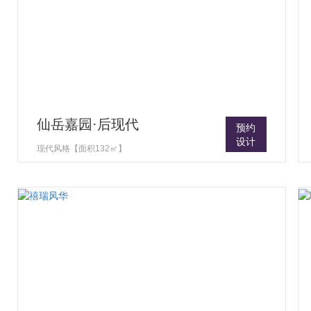
仙岳嘉园·后现代
预约
设计
现代风格【面积132㎡】