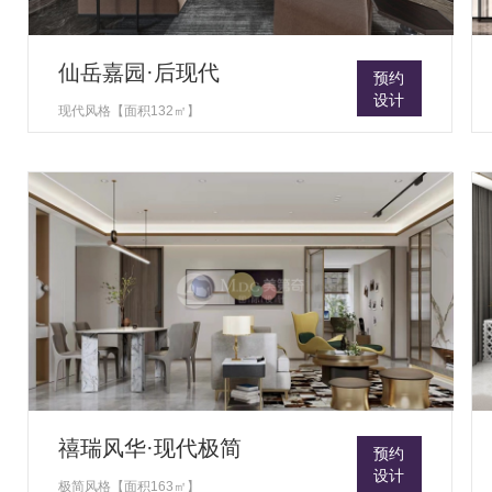
仙岳嘉园·后现代
预约
设计
现代风格【面积132㎡】
禧瑞风华·现代极简
预约
设计
极简风格【面积163㎡】