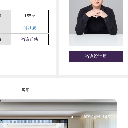
积
155㎡
邹江波
格
咨询价格
咨询设计师
1
客厅
我家也想装成这样