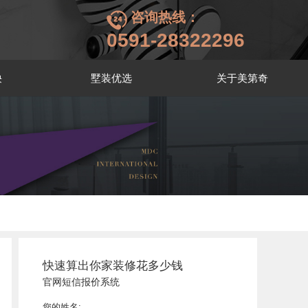
咨询热线：
0591-28322296
袂
墅装优选
关于美第奇
快速算出你家装修花多少钱
官网短信报价系统
您的姓名: