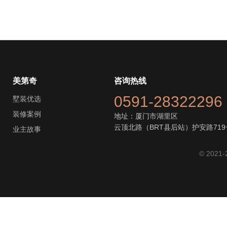
美第奇
咨询热线
0591-28322296
墅装优选
装修案例
地址：厦门市湖里区
云顶北路（BRT县后站）护安路719
业主故事
© 2021-